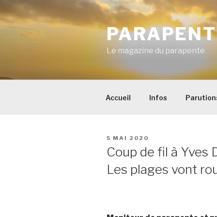
Aller
au
PARAPENT
contenu
principal
Le magazine du parapente
Accueil
Infos
Parution
PUBLIÉ
5 MAI 2020
LE
Coup de fil à Yves
Les plages vont rouv