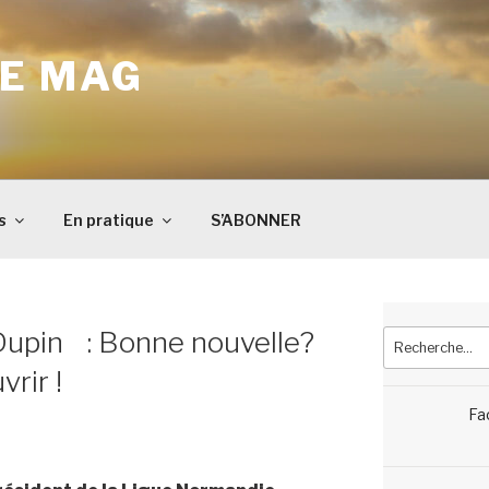
E MAG
s
En pratique
S’ABONNER
 Dupin : Bonne nouvelle?
Recherche
pour
rir !
:
Fa