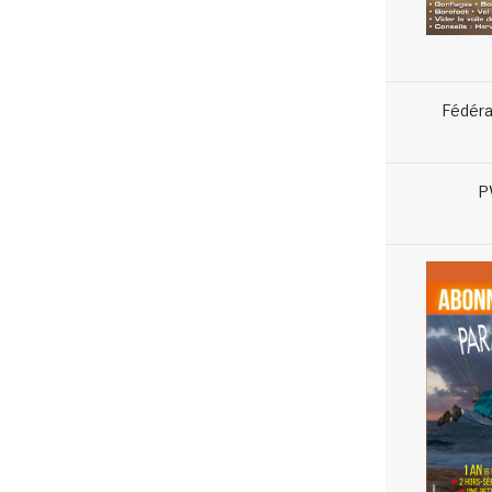
Fédéra
P