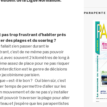
résident de la Ligue Normandie.
PARAPENTE 
t pas trop frustrant d’habiter près
ter des plages et du soaring ?
fallait s’en passer durant le
strant, c’est de ne même pas pouvoir
ui, avec souvent 2 kilomètres de long à
me assez de place pour ne pas risquer
 interdiction est le genre de décisions
le jacobinisme parisien.
 » est-il le bon ? Oui bien sûr, c’est
r temps de permettre d’aller sur les
n mouvement et de ne pas s’y installer
it pouvoir traverser la plage pour aller
ateau et j’espère que les parapentistes