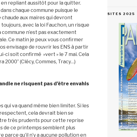
en repliant aussitôt pour la quitter.
re dans chaque commune puisque le
SITES 2025
e chaude aux maires qui devront
 toujours, avec la loi Fauchon, un risque
i la commune n’est pas exactement
ale. Ce matin je peux vous confirmer
s envisage de rouvrir les ENS à partir
i-ci soit confirmé »vert » le 7 mai. Cela
ura 2000” (Clécy, Commes, Tracy…)
andie ne risquent pas d’être envahis
tres qui va quand même bien limiter. Si les
 respectent, cela devrait bien se
r être très prudents pour cette reprise
es de ce printemps semblent plus
e parce qu’il n’y a aucune pollution en