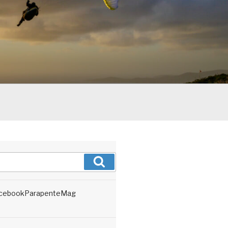
Recherche
cebookParapenteMag