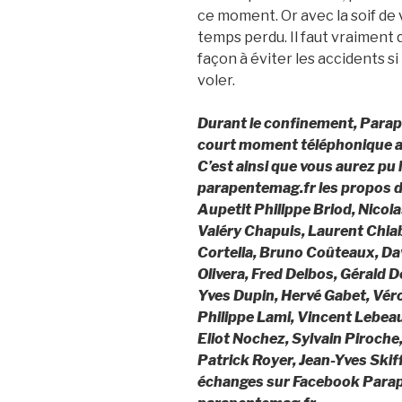
ce moment. Or avec la soif de v
temps perdu. Il faut vraiment
façon à éviter les accidents s
voler.
Durant le confinement, Parap
court moment téléphonique ave
C’est ainsi que vous aurez pu
parapentemag.fr les propos d
Aupetit Philippe Briod, Nicol
Valéry Chapuis, Laurent Chia
Cortella, Bruno Coûteaux, Dav
Olivera, Fred Delbos, Gérald D
Yves Dupin, Hervé Gabet, Vér
Philippe Lami, Vincent Lebea
Eliot Nochez, Sylvain Piroche
Patrick Royer, Jean-Yves Skif
échanges sur Facebook Parape