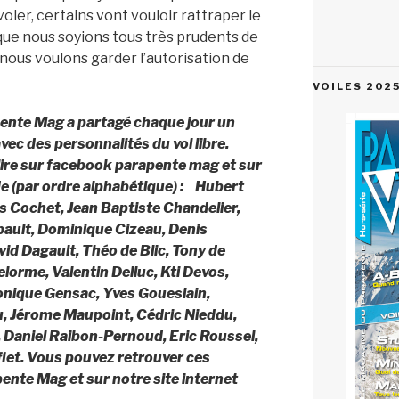
oler, certains vont vouloir rattraper le
 que nous soyions tous très prudents de
i nous voulons garder l’autorisation de
VOILES 202
ente Mag a partagé chaque jour un
c des personnalités du vol libre.
 lire sur facebook parapente mag et sur
e (par ordre alphabétique) : Hubert
as Cochet, Jean Baptiste Chandelier,
bault, Dominique Cizeau, Denis
id Dagault, Théo de Blic, Tony de
elorme, Valentin Delluc, Kti Devos,
onique Gensac, Yves Goueslain,
u, Jérome Maupoint, Cédric Nieddu,
, Daniel Raibon-Pernoud, Eric Roussel,
flet. Vous pouvez retrouver ces
nte Mag et sur notre site internet