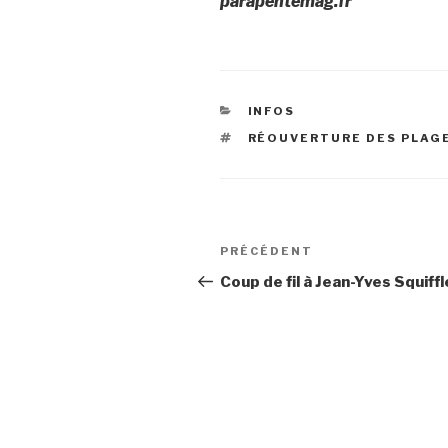
parapentemag.fr
CATÉGORIES
INFOS
ÉTIQUETTES
RÉOUVERTURE DES PLAG
Navigation
Article
PRÉCÉDENT
de
précédent
Coup de fil à Jean-Yves Squiffl
l’article