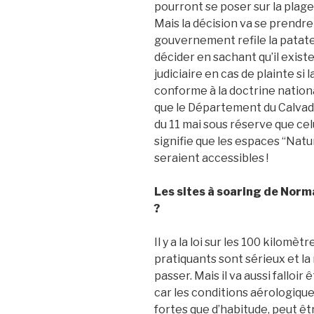
pourront se poser sur la plage 
Mais la décision va se prend
gouvernement refile la patat
décider en sachant qu’il existe
judiciaire en cas de plainte s
conforme à la doctrine nation
que le Département du Calvado
du 11 mai sous réserve que celu
signifie que les espaces “Nat
seraient accessibles !
Les sites à soaring de Norm
?
Il y a la loi sur les 100 kilomè
pratiquants sont sérieux et la
passer. Mais il va aussi falloi
car les conditions aérologiqu
fortes que d’habitude, peut êtr