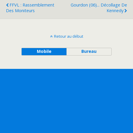
FFVL : Rassemblement
Gourdon (06)... Décollage De
Des Moniteurs
Kennedy
Retour au début
Mobile
Bureau