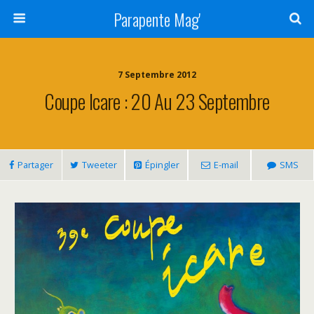
Parapente Mag'
7 Septembre 2012
Coupe Icare : 20 Au 23 Septembre
Partager
Tweeter
Épingler
E-mail
SMS