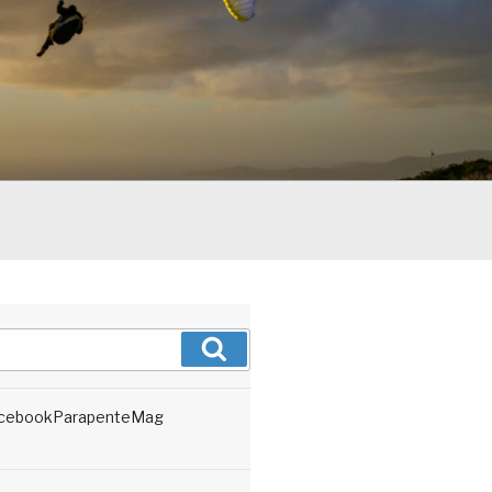
Recherche
cebookParapenteMag