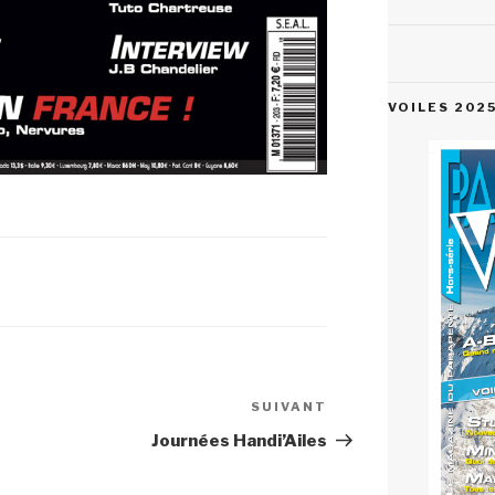
VOILES 202
SUIVANT
Article
suivant
Journées Handi’Ailes