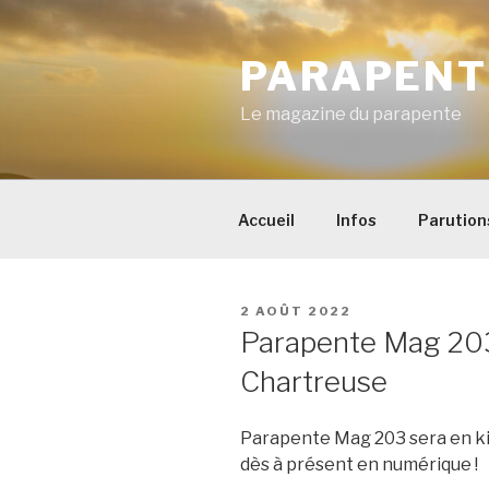
Aller
au
PARAPENT
contenu
principal
Le magazine du parapente
Accueil
Infos
Parution
PUBLIÉ
2 AOÛT 2022
LE
Parapente Mag 203 
Chartreuse
Parapente Mag 203 sera en kio
dès à présent en numérique !