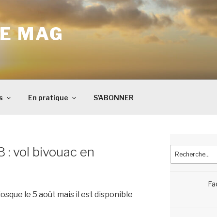
E MAG
s
En pratique
S’ABONNER
: vol bivouac en
Recherche
pour
:
Fa
sque le 5 août mais il est disponible