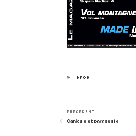
CATÉGORIES
INFOS
Navigation
Article
PRÉCÉDENT
de
précédent
Canicule et parapente
l’article