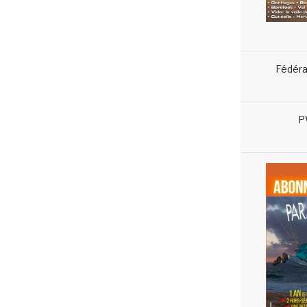
Fédéra
P