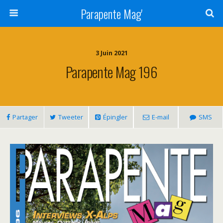
Parapente Mag'
3 Juin 2021
Parapente Mag 196
Partager
Tweeter
Épingler
E-mail
SMS