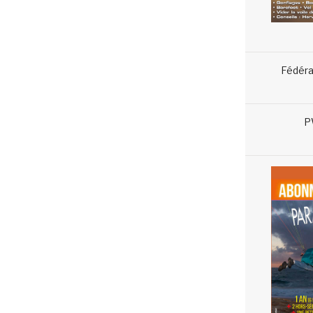
Fédéra
P