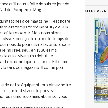
nce qu’il nous a faite depuis ce jour de
 N°1 de Parapente Mag.
SITES 2025
u’attachés à ce magazine : il est notre
derniers temps, forcément, il y a eu un
z dû le ressentir. Mais nous allons
! Laissez-nous juste un peu le temps de
 pour nous de poursuivre l’aventure sans
je l’ai créé, seul, en 1988 et ma
ste aussi vive qu’au début. Je
action autant que je le peux. Kti et moi
vie sans ce magazine : il est un peu
tie de notre équipe : si vous aimez notre
r et surtout si vous le pouvez,
ier ou numérique mais
abonnez-vous
!