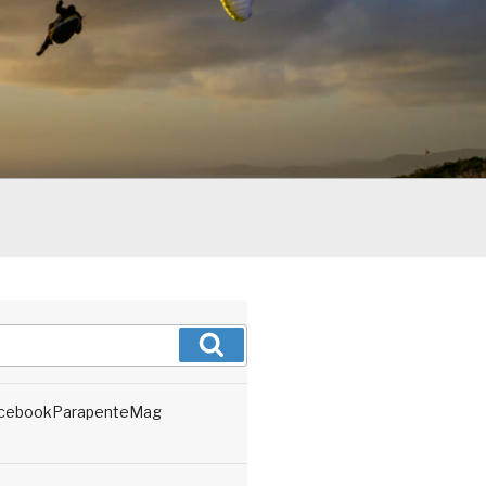
Recherche
cebookParapenteMag