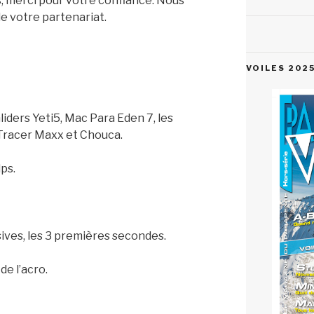
 merci pour votre confiance. Nous
e votre partenariat.
VOILES 202
liders Yeti5, Mac Para Eden 7, les
 Tracer Maxx et Chouca.
lps.
ives, les 3 premières secondes.
de l’acro.