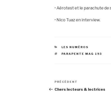
• Aérotest et le parachute de 
• Nico Tuaz en interview.
CATÉGORIES
LES NUMÉROS
ÉTIQUETTES
PARAPENTE MAG 193
Navigation
Article
PRÉCÉDENT
de
précédent
Chers lecteurs & lectrices
l’article