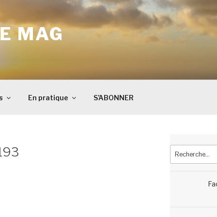
E MAG
s
En pratique
S’ABONNER
193
Recherche
pour
:
Fa