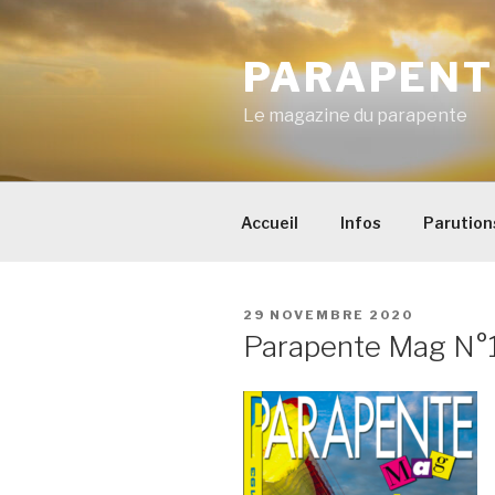
Aller
au
PARAPENT
contenu
principal
Le magazine du parapente
Accueil
Infos
Parution
PUBLIÉ
29 NOVEMBRE 2020
LE
Parapente Mag N°