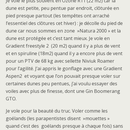
Je vole le plus souvent en Ozone R11 (22 m2) car la
dune est petite, peu pentue par endroit, clôturée en
pied presque partout (les tempêtes ont arraché
l’essentiel des clôtures cet hiver) : je décolle du pied de
dune car nous sommes en zone »Natura 2000 » et la
dune est protégée et c’est tant mieux. Je vole en
Gradient freestyle 2 (20 m2) quand il y a plus de vent
et en spiruline (18m2) quand il y a encore plus de vent
pour un PTV de 68 kg avec sellette Niviuk Roamer
pour l’agilité. J’ai appris le gonflage avec une Gradient
Aspen2 et voyant que l’on pouvait presque voler sur
certaines dunes peu pentues, j’ai voulu essayer des
voiles avec plus de finesse, dont une Gin Boomerang
GTO.
Je vole pour la beauté du truc. Voler comme les
goélands (les parapentistes disent »mouettes »
quand c’est des goélands presque à chaque fois) sans