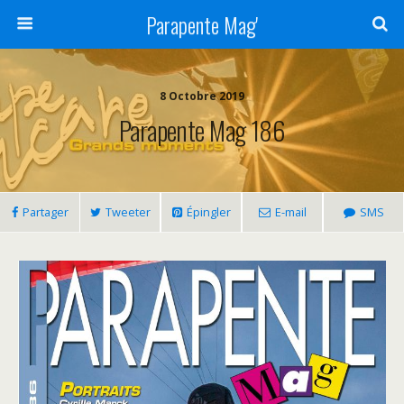
Parapente Mag'
8 Octobre 2019
Parapente Mag 186
Partager
Tweeter
Épingler
E-mail
SMS