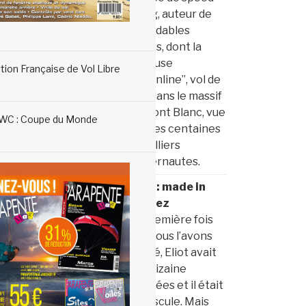
riding, auteur de
formidables
vidéos, dont la
fameuse
tion Française de Vol Libre
“Moonline”, vol de
nuit dans le massif
du Mont Blanc, vue
WC : Coupe du Monde
par des centaines
de milliers
d’internautes.
Eliot : made in
Nochez
La première fois
que nous l’avons
croisé, Eliot avait
une dizaine
d’années et il était
minuscule. Mais