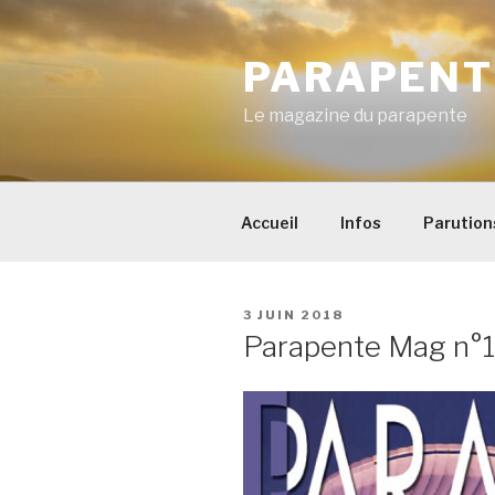
Aller
au
PARAPENT
contenu
principal
Le magazine du parapente
Accueil
Infos
Parution
PUBLIÉ
3 JUIN 2018
LE
Parapente Mag n°