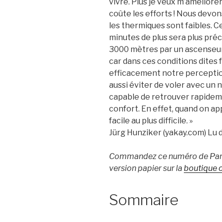
vivre. Plus je veux m’améliorer, 
coûte les efforts ! Nous dev
les thermiques sont faibles. Ce
minutes de plus sera plus préc
3000 mètres par un ascenseur
car dans ces conditions dites 
efficacement notre perception
aussi éviter de voler avec un 
capable de retrouver rapidem
confort. En effet, quand on app
facile au plus difficile. »
Jürg Hunziker (yakay.com) Lu d
Commandez ce numéro de Para
version papier sur la
boutique o
Sommaire