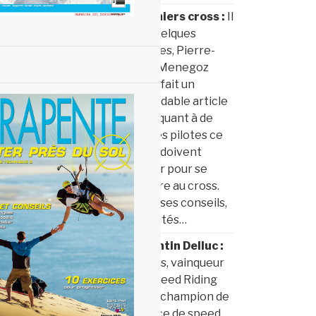
Premiers cross :
Il
y a quelques
années, Pierre-
Paul Menegoz
avait fait un
formidable article
expliquant à de
jeunes pilotes ce
qu’ils doivent
savoir pour se
mettre au cross.
Voici ses conseils,
revisités…
Valentin Delluc :
26 ans, vainqueur
du Speed Riding
Tour, champion de
France de speed