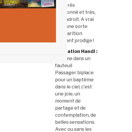
déjà très
passionné et très,
très adroit. A vrai
dire, une sorte
d’apparition
d’enfant prodige !
Formation Handi :
Comme dans un
fauteuil
Passager biplace
pour un baptême
dans le ciel, c’est
une joie, un
moment de
partage et de
contemplation, de
belles sensations.
Avec ou sans les