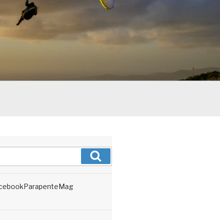
Recherche
cebookParapenteMag