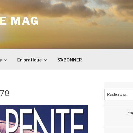
E MAG
s
En pratique
S’ABONNER
178
Recherche
pour
:
Fa