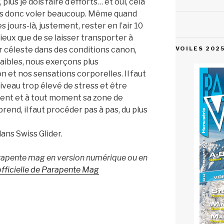
plus je dois faire d’efforts… et oui, cela
ons donc voler beaucoup. Même quand
s jours-là, justement, rester en l’air 10
ieux que de se laisser transporter à
 céleste dans des conditions canon,
VOILES 202
faibles, nous exerçons plus
 et nos sensations corporelles. Il faut
niveau trop élevé de stress et être
ent et à tout moment sa zone de
rend, il faut procéder pas à pas, du plus
ans Swiss Glider.
pente mag en version numérique ou en
fficielle de Parapente Mag