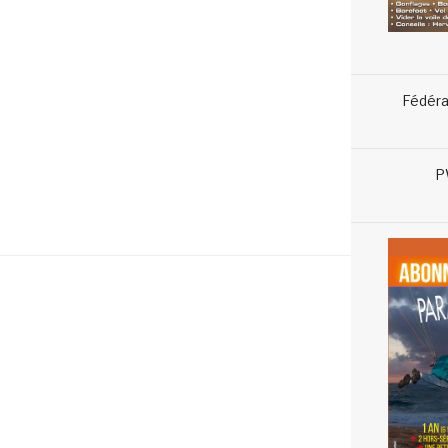
Fédéra
P