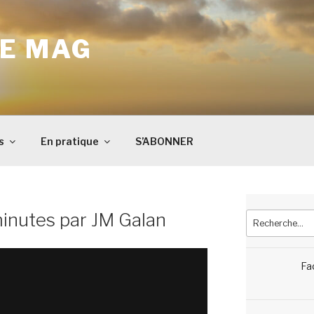
E MAG
s
En pratique
S’ABONNER
minutes par JM Galan
Recherche
pour
:
Fa