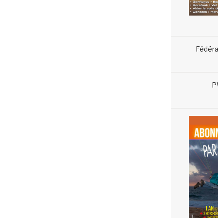
Fédéra
P