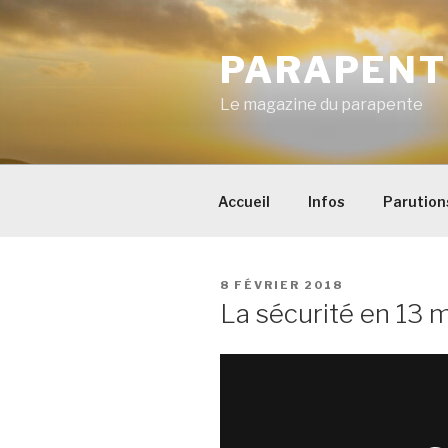
Aller
au
PARAPENT
contenu
principal
Le magazine du parapente
Accueil
Infos
Parution
PUBLIÉ
8 FÉVRIER 2018
LE
La sécurité en 13 