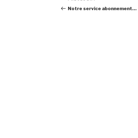
de
précédent
Notre service abonnement…
l’article