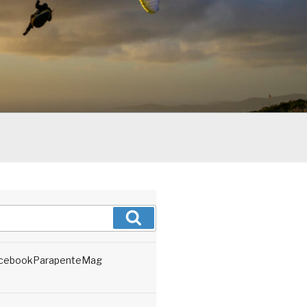
Recherche
cebookParapenteMag