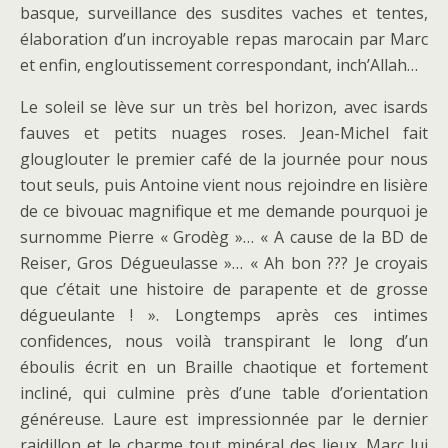
basque, surveillance des susdites vaches et tentes,
élaboration d’un incroyable repas marocain par Marc
et enfin, engloutissement correspondant, inch’Allah…
Le soleil se lève sur un très bel horizon, avec isards
fauves et petits nuages roses. Jean-Michel fait
glouglouter le premier café de la journée pour nous
tout seuls, puis Antoine vient nous rejoindre en lisière
de ce bivouac magnifique et me demande pourquoi je
surnomme Pierre « Grodèg »… « A cause de la BD de
Reiser, Gros Dégueulasse »… « Ah bon ??? Je croyais
que c’était une histoire de parapente et de grosse
dégueulante ! ». Longtemps après ces intimes
confidences, nous voilà transpirant le long d’un
éboulis écrit en un Braille chaotique et fortement
incliné, qui culmine près d’une table d’orientation
généreuse. Laure est impressionnée par le dernier
raidillon et le charme tout minéral des lieux. Marc lui