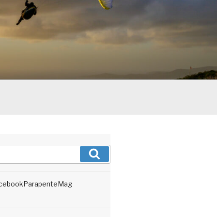
Recherche
cebookParapenteMag