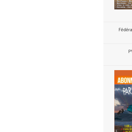
Fédéra
P