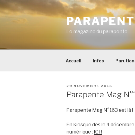
Aller
au
PARAPENT
contenu
principal
Le magazine du parapente
Accueil
Infos
Parution
PUBLIÉ
29 NOVEMBRE 2015
LE
Parapente Mag N°16
Parapente Mag N°163 est là !
En kiosque dès le 4 décembre 
numérique :
ICI !