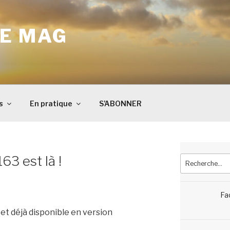
E MAG
s
En pratique
S’ABONNER
3 est là !
Recherche
pour
:
Fa
et déjà disponible en version