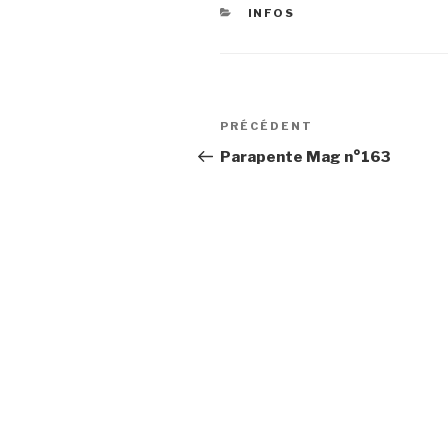
CATÉGORIES
INFOS
Navigation
Article
PRÉCÉDENT
de
précédent
Parapente Mag n°163
l’article