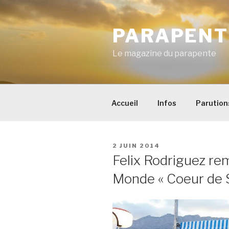
Aller
au
PARAPENT
contenu
principal
Le magazine du parapente
Accueil
Infos
Parution
PUBLIÉ
2 JUIN 2014
LE
Felix Rodriguez re
Monde « Coeur de 