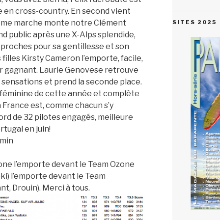
e en cross-country. En second vient
isième marche monte notre Clément
SITES 2025
nd public après une X-Alps splendide,
 proches pour sa gentillesse et son
filles Kirsty Cameron l’emporte, facile,
ur gagnant. Laurie Genovese retrouve
sensations et prend la seconde place.
 féminine de cette année et complète
La France est, comme chacun s’y
ord de 32 pilotes engagés, meilleure
tugal en juin!
emin
zone l’emporte devant le Team Ozone
ki) l’emporte devant le Team
t, Drouin). Merci à tous.