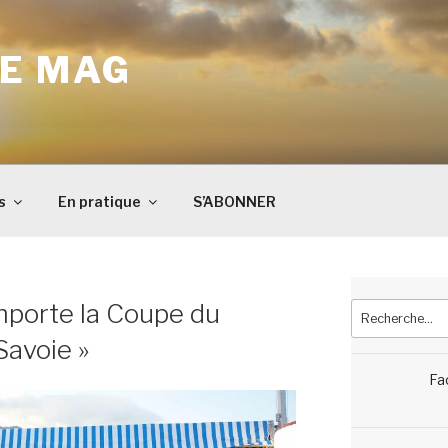
E MAG
s
En pratique
S’ABONNER
mporte la Coupe du
Recherche
pour
Savoie »
:
Fa