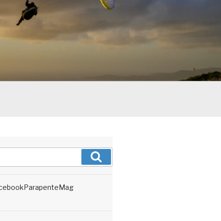
Recherche
cebookParapenteMag