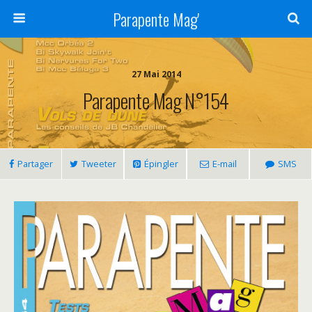
Parapente Mag'
27 Mai 2014
Parapente Mag N°154
Partager
Tweeter
Épingler
E-mail
SMS