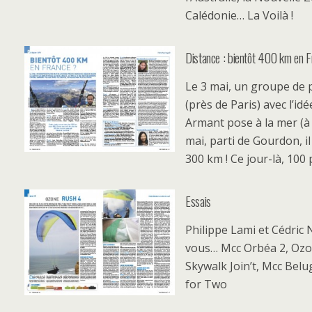
Calédonie… La Voilà !
Distance : bientôt 400 km en F
Le 3 mai, un groupe de p
(près de Paris) avec l’id
Armant pose à la mer (à 
mai, parti de Gourdon, i
300 km ! Ce jour-là, 100 
Essais
Philippe Lami et Cédric
vous… Mcc Orbéa 2, Ozon
Skywalk Join’t, Mcc Bel
for Two