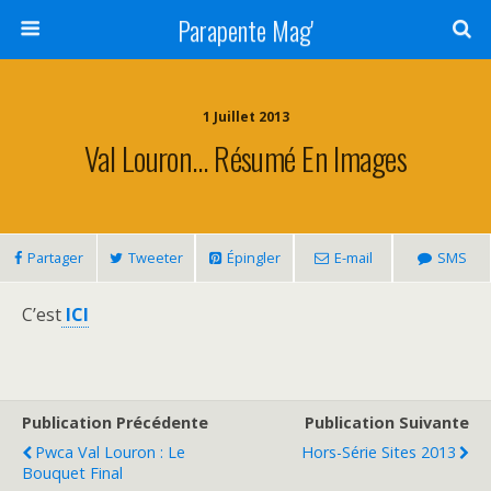
Parapente Mag'
1 Juillet 2013
Val Louron… Résumé En Images
Partager
Tweeter
Épingler
E-mail
SMS
C’est
ICI
Publication Précédente
Publication Suivante
Pwca Val Louron : Le
Hors-Série Sites 2013
Bouquet Final