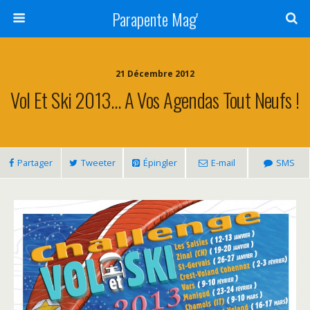
Parapente Mag'
21 Décembre 2012
Vol Et Ski 2013… A Vos Agendas Tout Neufs !
Partager
Tweeter
Épingler
E-mail
SMS