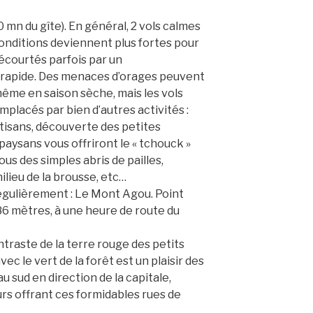
0 mn du gîte). En général, 2 vols calmes
conditions deviennent plus fortes pour
écourtés parfois par un
rapide. Des menaces d’orages peuvent
même en saison sèche, mais les vols
mplacés par bien d’autres activités :
rtisans, découverte des petites
 paysans vous offriront le « tchouck »
 sous des simples abris de pailles,
lieu de la brousse, etc…
égulièrement : Le Mont Agou. Point
6 mètres, à une heure de route du
ontraste de la terre rouge des petits
vec le vert de la forêt est un plaisir des
au sud en direction de la capitale,
ours offrant ces formidables rues de