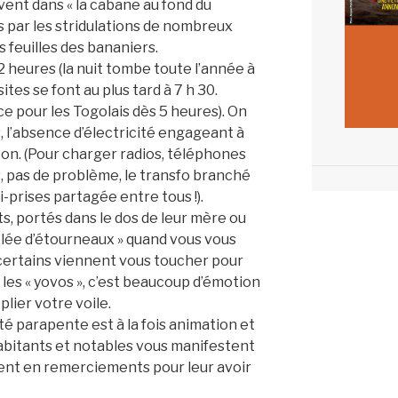
uvent dans « la cabane au fond du
es par les stridulations de nombreux
s feuilles des bananiers.
 heures (la nuit tombe toute l’année à
sites se font au plus tard à 7 h 30.
e pour les Togolais dès 5 heures). On
s, l’absence d’électricité engageant à
çon. (Pour charger radios, téléphones
, pas de problème, le transfo branché
i-prises partagée entre tous !).
, portés dans le dos de leur mère ou
volée d’étourneaux » quand vous vous
 certains viennent vous toucher pour
les « yovos », c’est beaucoup d’émotion
plier votre voile.
vité parapente est à la fois animation et
bitants et notables vous manifestent
ent en remerciements pour leur avoir