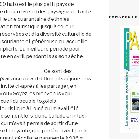
9 hab.) est le plus petit pays de
ble du nord au sud des paysages de toute
PARAPENTE 
ille une quarantaine d’ethnies
ation touristique jusqu’à ce jour
réservées et à la diversité culturelle de
n souriante et généreuse qui accueille
implicité. La meilleure période pour
bre en avril, pendant la saison sèche.
Ce sont des
y ai vécu durant différents séjours ces
invite ci-après à les partager, en
» ou « Soyez les bienvenus » qui
cueil du peuple togolais.
 touristique à Lomé qui m’avait été
écisément lors d’une ballade en « taxi-
 qui m’avait permis de sortir d’une
t bruyante, que j’ai découvert par le
tonnant décollage parapente à 986 m