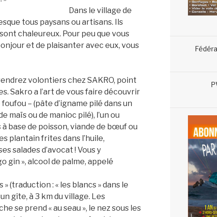
Dans le village de
esque tous paysans ou artisans. Ils
s sont chaleureux. Pour peu que vous
bonjour et de plaisanter avec eux, vous
Fédéra
rendrez volontiers chez SAKRO, point
P
s. Sakro a l’art de vous faire découvrir
lire foufou – (pâte d’igname pilé dans un
 de maïs ou de manioc pilé), l’un ou
 à base de poisson, viande de bœuf ou
 plantain frites dans l’huile,
s salades d’avocat ! Vous y
 gin », alcool de palme, appelé
 (traduction : « les blancs » dans le
un gîte, à 3 km du village. Les
he se prend « au seau », le nez sous les