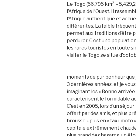
Le Togo (56,795 km² – 5,429,29
l’Afrique de l’Ouest. Il rassem
l’Afrique authentique et accue
différentes. La faible fréquent
permet aux traditions d’être p
perdurer. C’est une populatio
les rares touristes en toute s
visiter le Togo se situe d’octo
moments de pur bonheur que j’
3 dernières années, et je vous 
imaginant les « Bonne arrivée 
caractérisent le formidable ac
C’est en 2005, lors d’un séjour
offert par des amis, et plus pr
brousse » puis en « taxi-moto »
capitale extrêmement chaude e
plus grand des hasards, un é