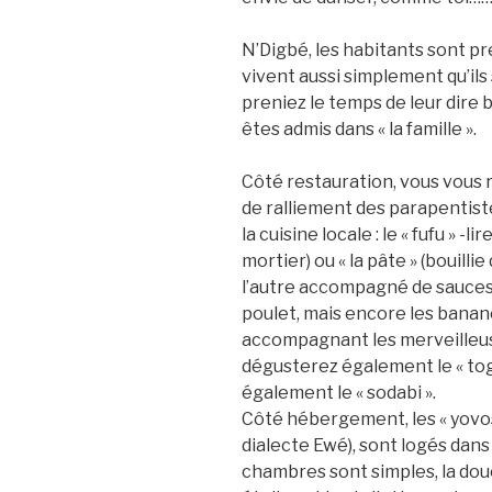
N’Digbé, les habitants sont pr
vivent aussi simplement qu’il
preniez le temps de leur dire 
êtes admis dans « la famille ».
Côté restauration, vous vous 
de ralliement des parapentiste
la cuisine locale : le « fufu » -
mortier) ou « la pâte » (bouillie
l’autre accompagné de sauces
poulet, mais encore les bananes
accompagnant les merveilleuse
dégusterez également le « togo
également le « sodabi ».
Côté hébergement, les « yovos »
dialecte Ewé), sont logés dans 
chambres sont simples, la douc