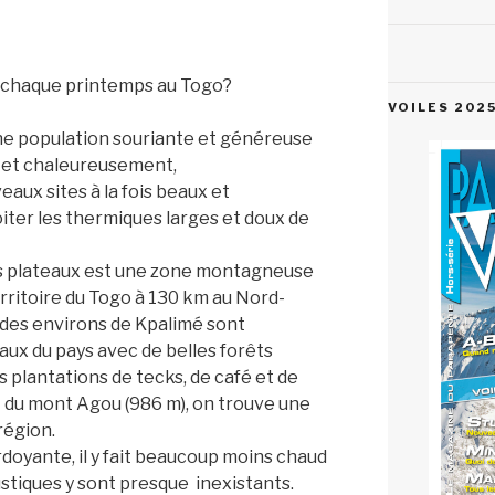
 chaque printemps au Togo?
VOILES 202
d’une population souriante et généreuse
t et chaleureusement,
veaux sites à la fois beaux et
oiter les thermiques larges et doux de
s plateaux est une zone montagneuse
rritoire du Togo à 130 km au Nord-
des environs de Kpalimé sont
ux du pays avec de belles forêts
s plantations de tecks, de café et de
du mont Agou (986 m), on trouve une
région.
doyante, il y fait beaucoup moins chaud
ustiques y sont presque inexistants.