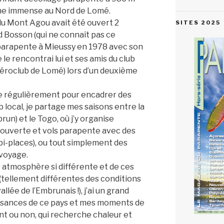
aine immense au Nord de Lomé.
te du Mont Agou avait été ouvert 2
SITES 2025
 Bosson (qui ne connaît pas ce
 parapente à Mieussy en 1978 avec son
le rencontrai lui et ses amis du club
’aéroclub de Lomé) lors d’un deuxième
ée régulièrement pour encadrer des
b local, je partage mes saisons entre la
un) et le Togo, où j’y organise
ouverte et vols parapente avec des
 bi-places), ou tout simplement des
voyage.
 atmosphère si différente et de ces
 (tellement différentes des conditions
llée de l’Embrunais !), j’ai un grand
issances de ce pays et mes moments de
t ou non, qui recherche chaleur et