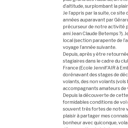
d’altitude, surplombant la pl
Je l’appris par la suite, ce si
années auparavant par Gérard
précurseur de notre activité
ami Jean Claude Betemps ?). Je 
local (section parapente de l
voyage l’année suivante.
Depuis, après y être retourn
stagiaires dans le cadre du clu
France (Ecole Jennif’AIR à Embr
dorénavant des stages de déc
volants, des non volants (vols
accompagnants amateurs de 
Depuis la découverte de cette
formidables conditions de vol
souvent très fortes de notre va
plaisir à partager mes conna
bonheur avec quiconque, volan