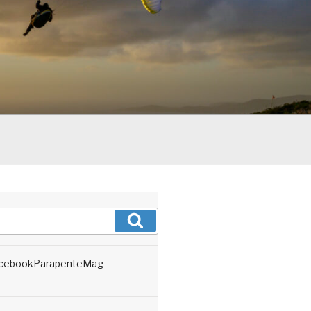
Recherche
cebookParapenteMag