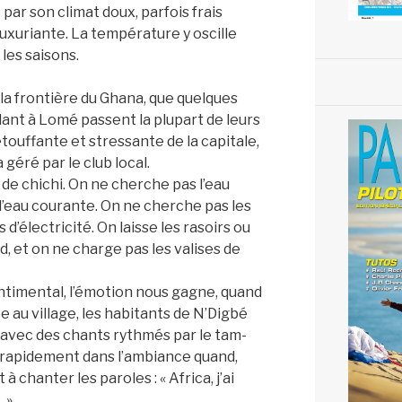
par son climat doux, parfois frais
 luxuriante. La température y oscille
les saisons.
à la frontière du Ghana, que quelques
lant à Lomé passent la plupart de leurs
touffante et stressante de la capitale,
a géré par le club local.
 de chichi. On ne cherche pas l’eau
s d’eau courante. On ne cherche pas les
s d’électricité. On laisse les rasoirs ou
d, et on ne charge pas les valises de
entimental, l’émotion nous gagne, quand
e au village, les habitants de N’Digbé
avec des chants rythmés par le tam-
 rapidement dans l’ambiance quand,
 chanter les paroles : « Africa, j’ai
 »