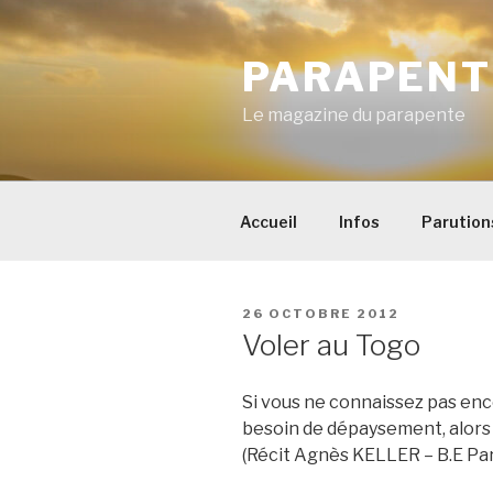
Aller
au
PARAPENT
contenu
principal
Le magazine du parapente
Accueil
Infos
Parution
PUBLIÉ
26 OCTOBRE 2012
LE
Voler au Togo
Si vous ne connaissez pas enco
besoin de dépaysement, alors 
(Récit Agnès KELLER – B.E Pa