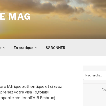
E MAG
s
En pratique
S’ABONNER
Recherche
pour
:
re l’Afrique authentique et si avez
Fa
prenez votre visa Togolais !
rapente c/o Jennif’AIR Embrun)