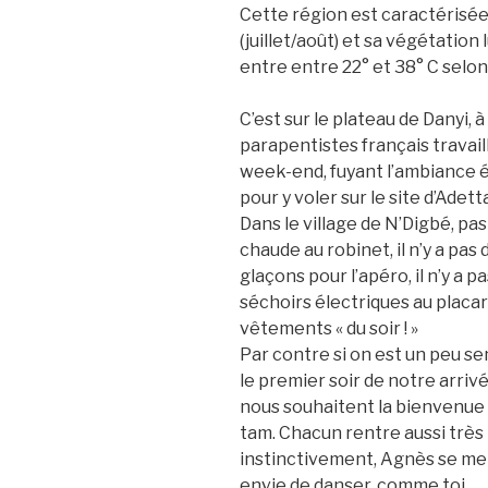
Cette région est caractérisée 
(juillet/août) et sa végétation
entre entre 22° et 38° C selon 
C’est sur le plateau de Danyi, 
parapentistes français travail
week-end, fuyant l’ambiance é
pour y voler sur le site d’Adett
Dans le village de N’Digbé, pas
chaude au robinet, il n’y a pa
glaçons pour l’apéro, il n’y a pa
séchoirs électriques au placar
vêtements « du soir ! »
Par contre si on est un peu s
le premier soir de notre arrivé
nous souhaitent la bienvenue 
tam. Chacun rentre aussi très
instinctivement, Agnès se met à
envie de danser, comme toi…….