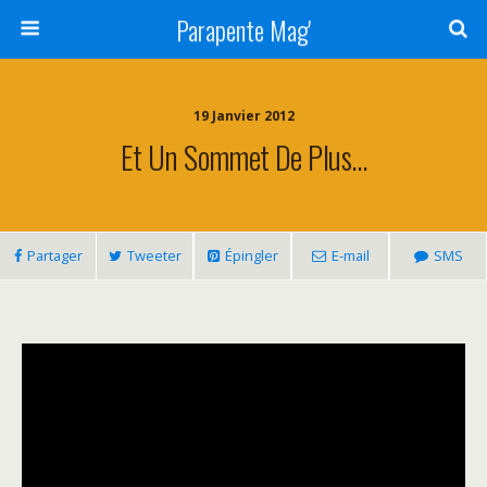
Parapente Mag'
19 Janvier 2012
Et Un Sommet De Plus…
Partager
Tweeter
Épingler
E-mail
SMS