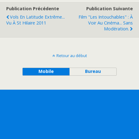
Publication Précédente
Publication Suivante
Vols En Latitude Extrême...
Film "Les Intouchables" : À
Vu À St Hilaire 2011
Voir Au Cinéma... Sans
Modération.
Retour au début
Mobile
Bureau