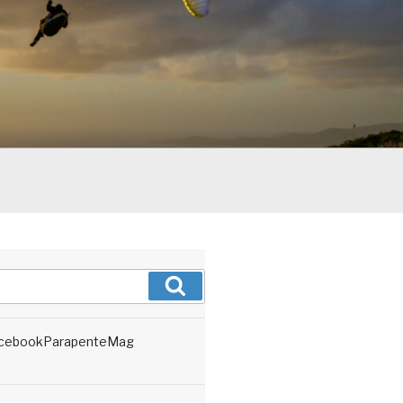
Recherche
cebookParapenteMag