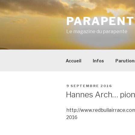
Aller
au
PARAPENT
contenu
principal
Le magazine du parapente
Accueil
Infos
Parution
PUBLIÉ
9 SEPTEMBRE 2016
LE
Hannes Arch… pionn
http://www.redbullairrace.co
2016