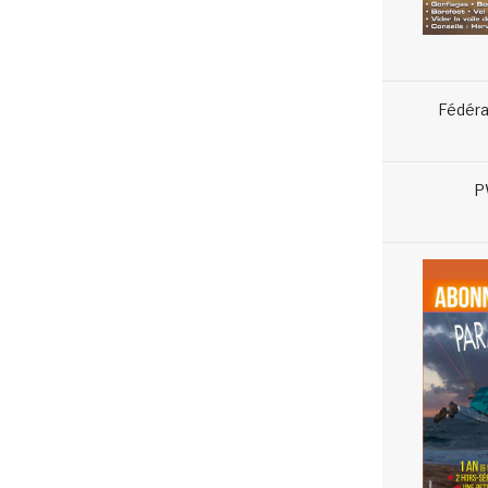
Fédéra
P