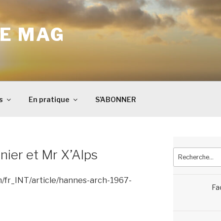
E MAG
s
En pratique
S’ABONNER
ier et Mr X’Alps
Recherche
pour
:
m/fr_INT/article/hannes-arch-1967-
Fa