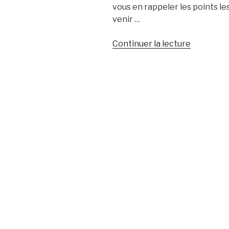
vous en rappeler les points le
venir …
de
Continuer la lecture
« Réouver
de
Roquebru