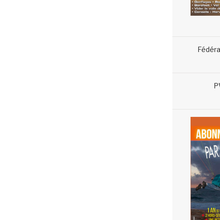
Fédéra
P