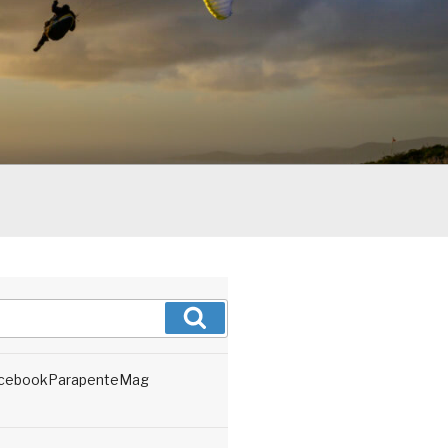
Recherche
cebookParapenteMag