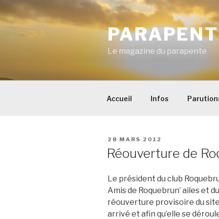
Aller
au
PARAPENT
contenu
principal
Le magazine du parapente
Accueil
Infos
Parution
PUBLIÉ
28 MARS 2012
LE
Réouverture de R
Le président du club Roquebrun
Amis de Roquebrun’ ailes et du
réouverture provisoire du sit
arrivé et afin qu’elle se déroul