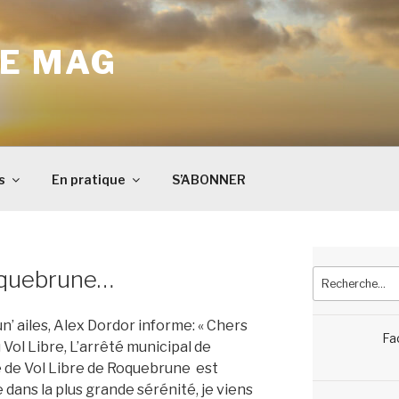
E MAG
s
En pratique
S’ABONNER
oquebrune…
Recherche
pour
:
’ ailes, Alex Dordor informe: « Chers
Fa
 Vol Libre, L’arrêté municipal de
e de Vol Libre de Roquebrune est
e dans la plus grande sérénité, je viens