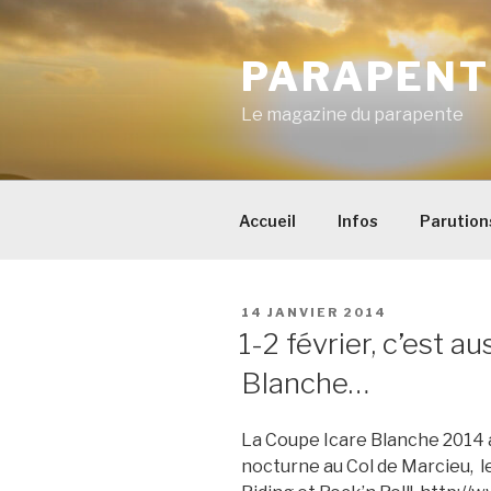
Aller
au
PARAPENT
contenu
principal
Le magazine du parapente
Accueil
Infos
Parution
PUBLIÉ
14 JANVIER 2014
LE
1-2 février, c’est a
Blanche…
La Coupe Icare Blanche 2014 a 
nocturne au Col de Marcieu, l