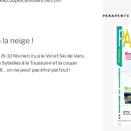
//www.coupeicareblanche.com
PARAPENTE 
la neige !
0 février) il y a le Vol et Ski de Vars,
 Sybelles à la Toussuire et la coupe
if… on ne peut pas être partout !