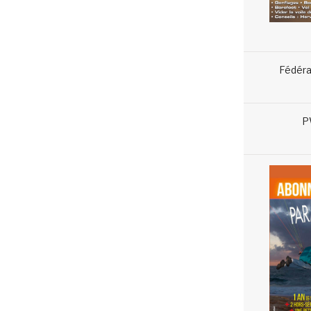
Fédéra
P