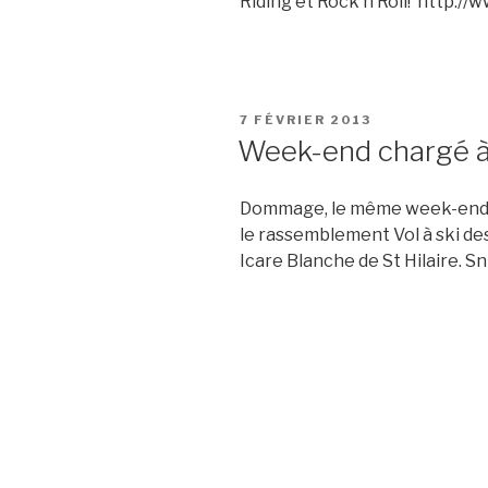
Riding et Rock’n Roll! http:
PUBLIÉ
7 FÉVRIER 2013
LE
Week-end chargé à 
Dommage, le même week-end (9-1
le rassemblement Vol à ski des
Icare Blanche de St Hilaire. Sn