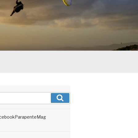
Recherche
cebookParapenteMag