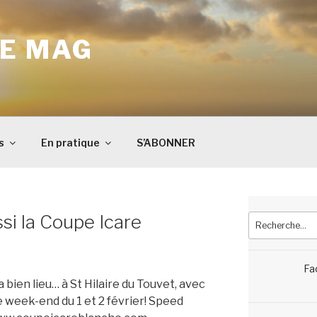
E MAG
s
En pratique
S’ABONNER
ussi la Coupe Icare
Recherche
pour
:
Fa
bien lieu… à St Hilaire du Touvet, avec
e week-end du 1 et 2 février! Speed