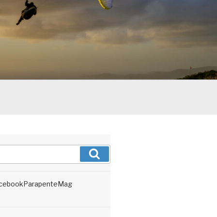
Recherche
cebookParapenteMag