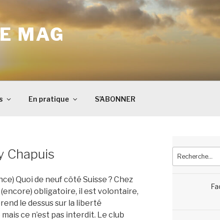
E MAG
s
En pratique
S’ABONNER
ry Chapuis
Recherche
pour
:
nce) Quoi de neuf côté Suisse ? Chez
Fa
encore) obligatoire, il est volontaire,
rend le dessus sur la liberté
 mais ce n’est pas interdit. Le club