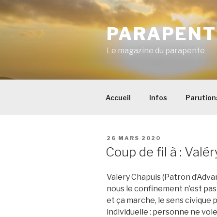
Aller
au
PARAPENT
contenu
principal
Le magazine du parapente
Accueil
Infos
Parution
PUBLIÉ
26 MARS 2020
LE
Coup de fil à : Valé
Valery Chapuis (Patron d’Adva
nous le confinement n’est pas (
et ça marche, le sens civique p
individuelle : personne ne vole