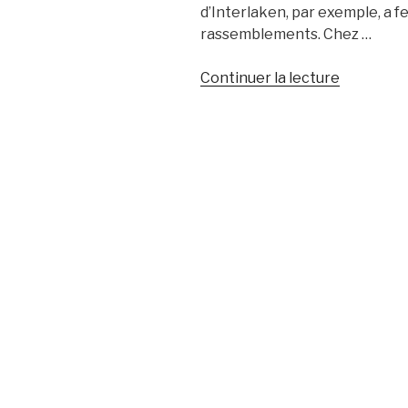
d’Interlaken, par exemple, a fe
rassemblements. Chez …
de
Continuer la lecture
« Coup
de
fil
à
:
Valéry
Chapuis »