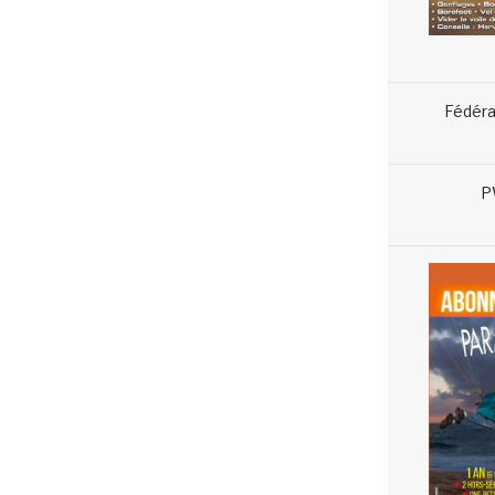
Fédéra
P